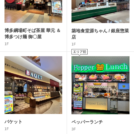
博多綱場町そば茶屋 華元 ＆
築地食堂源ちゃん / 銀座惣菜
博多つけ麺 御〇屋
店
1F
1F
バケット
ペッパーランチ
1F
3F