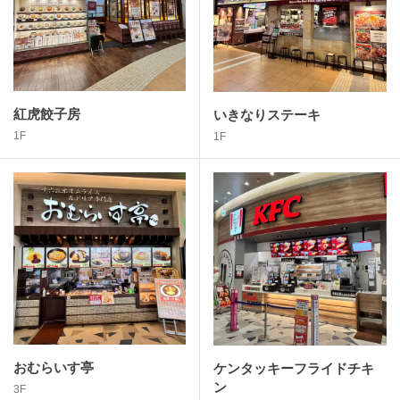
紅虎餃子房
いきなりステーキ
1F
1F
おむらいす亭
ケンタッキーフライドチキ
ン
3F