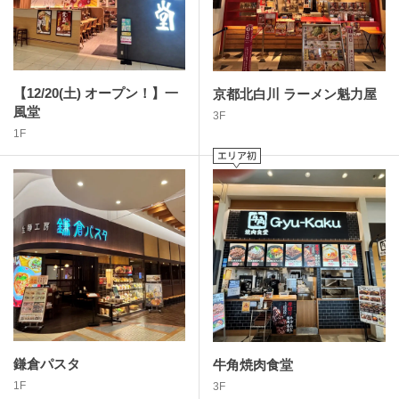
【12/20(土) オープン！】一
京都北白川 ラーメン魁力屋
風堂
3F
1F
鎌倉パスタ
牛角焼肉食堂
1F
3F