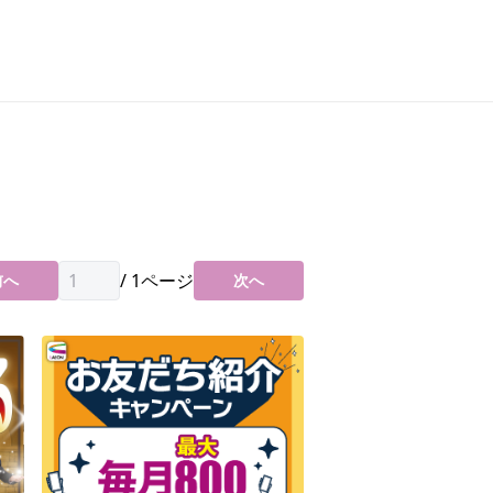
/
1
ページ
前へ
次へ