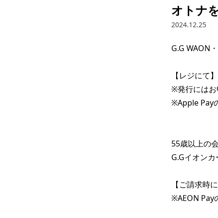
オトナを
2024.12.25
G.G WAO
【レジにて】5
※発行にはお
※Apple P
55歳以上の会
G.Gイオンカ
【ご請求時に】
※AEON P