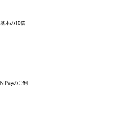
を基本の10倍


 Payのご利