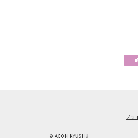
プラ
© AEON KYUSHU