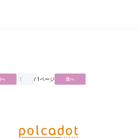
/
1
ページ
前へ
次へ