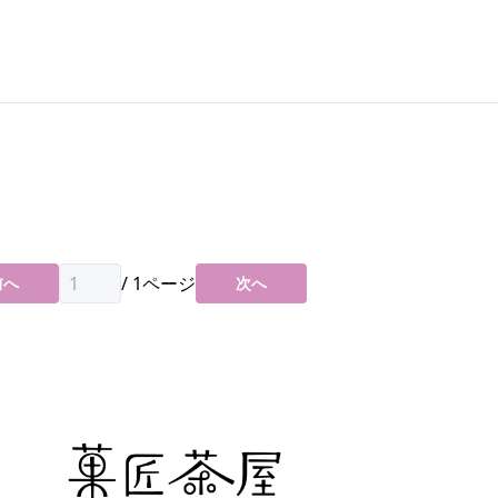
/
1
ページ
前へ
次へ